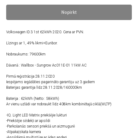
Nopirkt
Volkswagen ID.3 1st 62kWh 2020. Cena ar PVN.
Līzings ar 1, 49% likmi+Euribor.
Nobraukums: 79600km
Dāvanā : Wallbox - Sungrow Ac011E-01 11kW AC
Pirmā reģistrācija 28.11.2020
Iespējams iegādāties pagarināto garantiju uz 3 gadiem
Baterijas garantija līdz 28.11.2028/160000km
Baterija : 62kWh (Netto : 58kWh)
Ar vienu uzlādi var nobraukt līdz 408km kombinētajā ciklā(WLTP)
-IQ. Light LED Matrix priekšējie lukturi
-Priekšējie sēdekļi ar apsildi
-Parkošanās sensori priekšā un aizmugurē
-Atpakaļskata kamera
-Apsildāmā multistūre ar ādas apdari