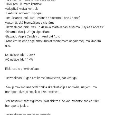
-Divu zonu klimata kontrole
-Adaptīvā kruīza kontrole
-Elektriski nolokami spoguļi
-Braukšanas joslu uzturēšanas asistents "Lane Assist"
-Automātiskā bremzēšanas sistēma
-Bezatslēgas piekļuves un dzinēja startēšanas sistēma "Keyless Access"
-Dinamiskā ceļa zīmju atpazīšana
-Bezvadu Apple Carplay un Android Auto
-Ambient salona apgaismojums ar maināmām apgaismojuma krāsām
u. c.
DC uzlāde līdz 120kW
AC uzlāde līdz 11kW
Elektroauto priekšrocības:
-Bezmaksas “Rīgas Satiksme” stāvvietas, pat Vecrīgā.
-Nav jāmaksā transportlīdzekļa ekspluatācijas nodoklis, uzņēmuma
transportlīdzekļa nodoklis 15eur mēnesī.
-Var nestāvēt sastrēgumos, jo ar elektro auto var izmantot sabiedriskā
transporta joslas.