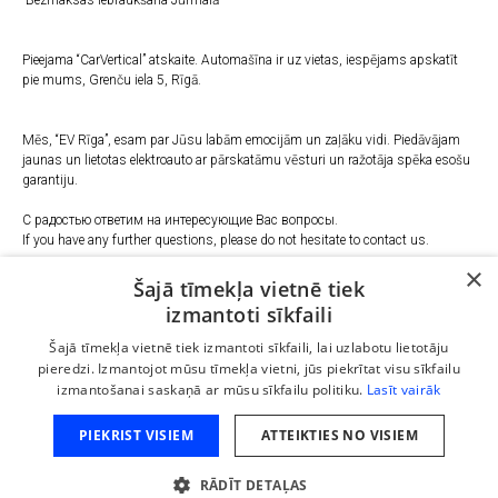
-Bezmaksas iebraukšana Jūrmalā
Pieejama “CarVertical” atskaite. Automašīna ir uz vietas, iespējams apskatīt
pie mums, Grenču iela 5, Rīgā.
Mēs, “EV Rīga”, esam par Jūsu labām emocijām un zaļāku vidi. Piedāvājam
jaunas un lietotas elektroauto ar pārskatāmu vēsturi un ražotāja spēka esošu
garantiju.
С радостью ответим на интересующие Вас вопросы.
If you have any further questions, please do not hesitate to contact us.
×
Šajā tīmekļa vietnē tiek
Telefons
:
izmantoti sīkfaili
+37127022994
+37124227787
Šajā tīmekļa vietnē tiek izmantoti sīkfaili, lai uzlabotu lietotāju
E-pasts:
pieredzi. Izmantojot mūsu tīmekļa vietni, jūs piekrītat visu sīkfailu
info@evriga.lv
izmantošanai saskaņā ar mūsu sīkfailu politiku.
Lasīt vairāk
Adrese:
Rīga, Grenču iela 5
PIEKRIST VISIEM
ATTEIKTIES NO VISIEM
Dzinējs: Elektrība
RĀDĪT DETAĻAS