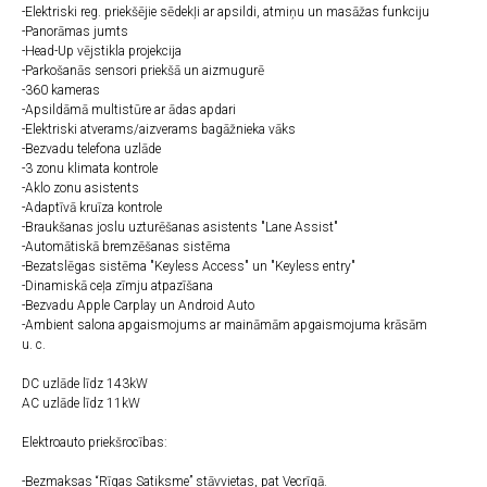
-Elektriski reg. priekšējie sēdekļi ar apsildi, atmiņu un masāžas funkciju
-Panorāmas jumts
-Head-Up vējstikla projekcija
-Parkošanās sensori priekšā un aizmugurē
-360 kameras
-Apsildāmā multistūre ar ādas apdari
-Elektriski atverams/aizverams bagāžnieka vāks
-Bezvadu telefona uzlāde
-3 zonu klimata kontrole
-Aklo zonu asistents
-Adaptīvā kruīza kontrole
-Braukšanas joslu uzturēšanas asistents "Lane Assist"
-Automātiskā bremzēšanas sistēma
-Bezatslēgas sistēma "Keyless Access" un "Keyless entry"
-Dinamiskā ceļa zīmju atpazīšana
-Bezvadu Apple Carplay un Android Auto
-Ambient salona apgaismojums ar maināmām apgaismojuma krāsām
u. c.
DC uzlāde līdz 143kW
AC uzlāde līdz 11kW
Elektroauto priekšrocības:
-Bezmaksas “Rīgas Satiksme” stāvvietas, pat Vecrīgā.