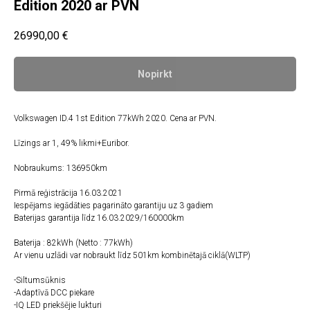
Edition 2020 ar PVN
26990,00
€
Nopirkt
Volkswagen ID.4 1st Edition 77kWh 2020. Cena ar PVN.
Līzings ar 1, 49% likmi+Euribor.
Nobraukums: 136950km
Pirmā reģistrācija 16.03.2021
Iespējams iegādāties pagarināto garantiju uz 3 gadiem
Baterijas garantija līdz 16.03.2029/160000km
Baterija : 82kWh (Netto : 77kWh)
Ar vienu uzlādi var nobraukt līdz 501km kombinētajā ciklā(WLTP)
-Siltumsūknis
-Adaptīvā DCC piekare
-IQ LED priekšējie lukturi