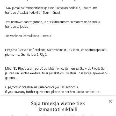
-Nav jāmaksā transportlīdzekļa ekspluatācijas nodoklis, uzņēmuma
transportlīdzekļa nodoklis 15eur mēnesī.
-Var nestāvēt sastrēgumos, jo ar elektro auto var izmantot sabiedriskā
transporta joslas.
-Bezmaksas iebraukšana Jūrmalā
Pieejama “CarVertical” atskaite. Automašīna ir uz vietas, iespējams apskatīt
pie mums, Grenču iela 5, Rīgā.
Mēs, “EV Rīga”, esam par Jūsu labām emocijām un zaļāku vidi. Piedāvājam
jaunas un lietotas elektroauto ar pārskatāmu vēsturi un ražotāja spēka esošu
garantiju.
С радостью ответим на интересующие Вас вопросы.
If you have any further questions, please do not hesitate to contact us.
×
Šajā tīmekļa vietnē tiek
Telefons
:
izmantoti sīkfaili
+37127022994
+37124227787