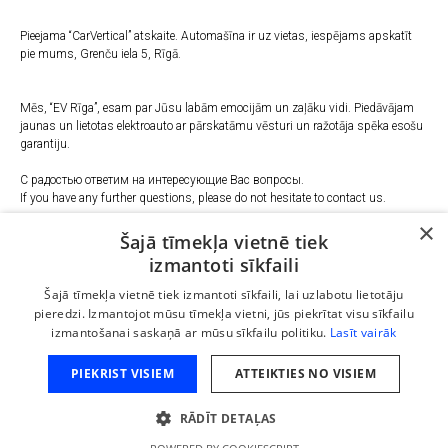
Pieejama “CarVertical” atskaite. Automašīna ir uz vietas, iespējams apskatīt
pie mums, Grenču iela 5, Rīgā.
Mēs, “EV Rīga”, esam par Jūsu labām emocijām un zaļāku vidi. Piedāvājam
jaunas un lietotas elektroauto ar pārskatāmu vēsturi un ražotāja spēka esošu
garantiju.
С радостью ответим на интересующие Вас вопросы.
If you have any further questions, please do not hesitate to contact us.
×
Šajā tīmekļa vietnē tiek
Telefons
:
izmantoti sīkfaili
+37127022994
+37124227787
Šajā tīmekļa vietnē tiek izmantoti sīkfaili, lai uzlabotu lietotāju
E-pasts:
pieredzi. Izmantojot mūsu tīmekļa vietni, jūs piekrītat visu sīkfailu
info@evriga.lv
izmantošanai saskaņā ar mūsu sīkfailu politiku.
Lasīt vairāk
Adrese:
Rīga, Grenču iela 5
PIEKRIST VISIEM
ATTEIKTIES NO VISIEM
Dzinējs: Elektrība
RĀDĪT DETAĻAS