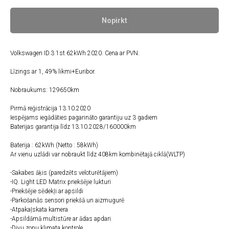
Nopirkt
Volkswagen ID.3 1st 62kWh 2020. Cena ar PVN.
Līzings ar 1, 49% likmi+Euribor.
Nobraukums: 129650km
Pirmā reģistrācija 13.10.2020
Iespējams iegādāties pagarināto garantiju uz 3 gadiem
Baterijas garantija līdz 13.10.2028/160000km
Baterija : 62kWh (Netto : 58kWh)
Ar vienu uzlādi var nobraukt līdz 408km kombinētajā ciklā(WLTP)
-Sakabes āķis (paredzēts veloturētājiem)
-IQ. Light LED Matrix priekšējie lukturi
-Priekšējie sēdekļi ar apsildi
-Parkošanās sensori priekšā un aizmugurē
-Atpakaļskata kamera
-Apsildāmā multistūre ar ādas apdari
-Divu zonu klimata kontrole