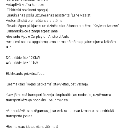
-Adaptīvā kruīza kontrole
-Elektriski nolokami spoguļi
-Braukšanas joslu uzturēšanas asistents "Lane Assist"
-Automātiskā bremzēšanas sistēma
-Bezatslēgas piekļuves un dzinēja startēšanas sistēma "Keyless Access"
-Dinamiskā ceļa zīmju atpazīšana
-Bezvadu Apple Carplay un Android Auto
-Ambient salona apgaismojums ar maināmām apgaismojuma krāsām
u. c.
DC uzlāde līdz 120kW
AC uzlāde līdz 11kW
Elektroauto priekšrocības:
-Bezmaksas “Rīgas Satiksme” stāvvietas, pat Vecrīgā.
-Nav jāmaksā transportlīdzekļa ekspluatācijas nodoklis, uzņēmuma
transportlīdzekļa nodoklis 15eur mēnesī.
-Var nestāvēt sastrēgumos, jo ar elektro auto var izmantot sabiedriskā
transporta joslas.
-Bezmaksas iebraukšana Jūrmalā