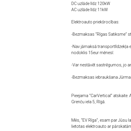
DC uzlāde līdz 120kW
AC uzlāde līdz 11kW
Elektroauto priekšrocības:
-Bezmaksas “Rīgas Satiksme” stā
-Nav jāmaksā transportlīdzekļa 
nodoklis 15eur mēnesī.
-Var nestāvēt sastrēgumos, jo ar
-Bezmaksas iebraukšana Jūrma
Pieejama “CarVertical” atskaite.
Grenču iela 5, Rīgā.
Mēs, “EV Rīga”, esam par Jūsu l
lietotas elektroauto ar pārskatā