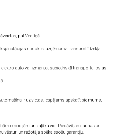
vvietas, pat Vecrīgā.
ekspluatācijas nodoklis, uzņēmuma transportlīdzekļa
 elektro auto var izmantot sabiedriskā transporta joslas.
lā
 Automašīna ir uz vietas, iespējams apskatīt pie mums,
abām emocijām un zaļāku vidi. Piedāvājam jaunas un
mu vēsturi un ražotāja spēka esošu garantiju.