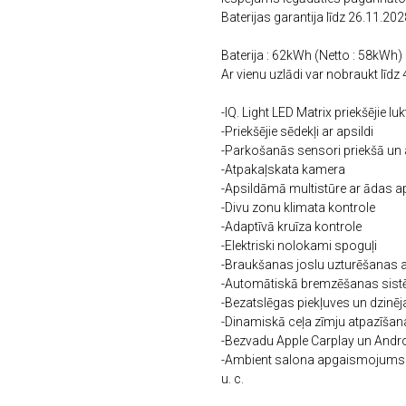
Baterijas garantija līdz 26.11.
Baterija : 62kWh (Netto : 58kWh)
Ar vienu uzlādi var nobraukt lī
-IQ. Light LED Matrix priekšējie luk
-Priekšējie sēdekļi ar apsildi
-Parkošanās sensori priekšā un
-Atpakaļskata kamera
-Apsildāmā multistūre ar ādas a
-Divu zonu klimata kontrole
-Adaptīvā kruīza kontrole
-Elektriski nolokami spoguļi
-Braukšanas joslu uzturēšanas a
-Automātiskā bremzēšanas sis
-Bezatslēgas piekļuves un dzinē
-Dinamiskā ceļa zīmju atpazīšan
-Bezvadu Apple Carplay un Andr
-Ambient salona apgaismojum
u. c.