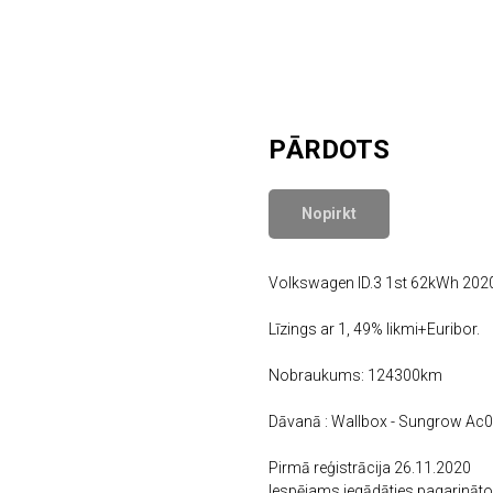
PĀRDOTS
Nopirkt
Volkswagen ID.3 1st 62kWh 2020
Līzings ar 1, 49% likmi+Euribor.
Nobraukums: 124300km
Dāvanā : Wallbox - Sungrow Ac
Pirmā reģistrācija 26.11.2020
Iespējams iegādāties pagarināto