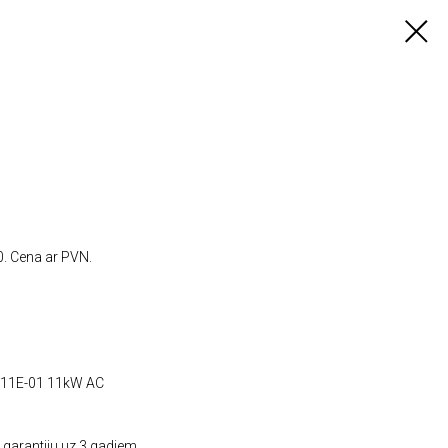
. Cena ar PVN.
011E-01 11kW AC
 garantiju uz 3 gadiem