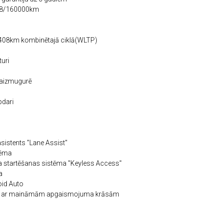
2028/160000km
dz 408km kombinētajā ciklā(WLTP)
turi
 aizmugurē
pdari
sistents "Lane Assist"
tēma
ja startēšanas sistēma "Keyless Access"
a
oid Auto
s ar maināmām apgaismojuma krāsām