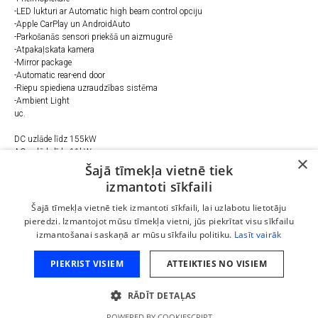
-LED lukturi ar Automatic high beam control opciju
-Apple CarPlay un AndroidAuto
-Parkošanās sensori priekšā un aizmugurē
-Atpakaļskata kamera
-Mirror package
-Automatic rear-end door
-Riepu spiediena uzraudzības sistēma
-Ambient Light
uc.
DC uzlāde līdz 155kW
AC uzlāde līdz 11kW
×
Šajā tīmekļa vietnē tiek
izmantoti sīkfaili
Telefons
:
Šajā tīmekļa vietnē tiek izmantoti sīkfaili, lai uzlabotu lietotāju
+37127022994
pieredzi. Izmantojot mūsu tīmekļa vietni, jūs piekrītat visu sīkfailu
+37124227787
izmantošanai saskaņā ar mūsu sīkfailu politiku.
Lasīt vairāk
E-pasts:
info@evriga.lv
PIEKRIST VISIEM
ATTEIKTIES NO VISIEM
Adrese:
Rīga, Grenču iela 5(1. vārti), Rīga
RĀDĪT DETAĻAS
POWERED BY COOKIESCRIPT