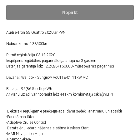
Nopirkt
Audi e-Tron 55 Quattro 2020 ar PVN
Nobraukums: 133500km
Pirmā reģistrācija 03.12.2020
Iespējams iegādāties pagarināto garantiju uz 3 gadiem
Baterijas garantija līdz 12.2028/160000km(iespējams pagarināt)
Dāvanā : Wallbox - Sungrow Ac011E-01 11kW AC
Baterija : 95(86.5 netto)kWh
Ar vienu uzlādi var nobraukt līdz 441km kombinētajā ciklā(WLTP)
-Elektriski regulējamie priekšejie apsildāmi sēdekļi ar atmiņu un apsildi
-Panorāmas lūka
-Adaptive Cruise Control
-Bezatslēgu iedarbināšanas sistēma Keyless Start
-MMI Navigation High
-Pneimopiekare