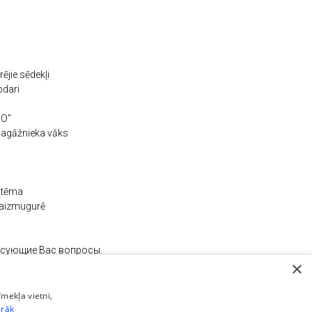
ējie sēdekļi
pdari
GO"
bagāžnieka vāks
istēma
 aizmugurē
есующие Вас вопросы.
×
, please do not hesitate to contact us.
ms apskatīt pie mums, Grenču iela 5, Rīgā.
īmekļa vietni,
irāk