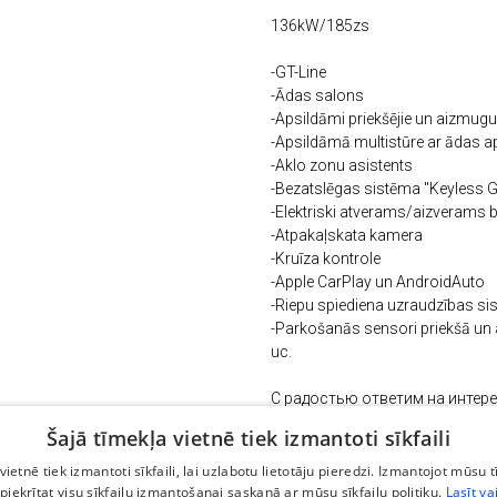
136kW/185zs
-GT-Line
-Ādas salons
-Apsildāmi priekšējie un aizmugur
-Apsildāmā multistūre ar ādas a
-Aklo zonu asistents
-Bezatslēgas sistēma "Keyless 
-Elektriski atverams/aizverams 
-Atpakaļskata kamera
-Kruīza kontrole
-Apple CarPlay un AndroidAuto
-Riepu spiediena uzraudzības s
-Parkošanās sensori priekšā un
uc.
С радостью ответим на интер
If you have any further questions
Šajā tīmekļa vietnē tiek izmantoti sīkfaili
Automašīna ir uz vietas, iespēja
vietnē tiek izmantoti sīkfaili, lai uzlabotu lietotāju pieredzi. Izmantojot mūsu t
 piekrītat visu sīkfailu izmantošanai saskaņā ar mūsu sīkfailu politiku.
Lasīt va