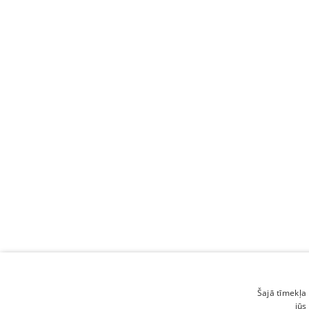
Šajā tīmekļa 
jūs