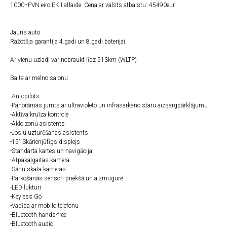
1000+PVN eiro EKII atlaide. Cena ar valsts atbalstu: 45490eur
Jauns auto
Ražotāja garantija 4.gadi un 8.gadi baterijai.
Ar vienu uzladi var nobraukt līdz 513km (WLTP)
Balta ar melno salonu
-Autopilots
-Panorāmas jumts ar ultravioleto un infrasarkano staru aizsargpārklājumu
-Aktīva kruīza kontrole
-Aklo zonu asistents
-Joslu uzturēšanas asistents
-15" Skārienjūtīgs displejs
-Standarta kartes un navigācija
-Atpakaļgaitas kamera
-Sānu skata kameras
-Parkošanās sensori priekšā un aizmugurē
-LED lukturi
-Keyless Go
-Vadība ar mobilo telefonu
-Bluetooth hands-free
-Bluetooth audio