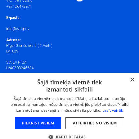
+37125133009
+37126472871
E-pasts:
info@evriga.lv
Adrese:
Rīga, Grenču iela 5 ( 1.Vārti )
LV1029
SIA EV RIGA
LV40203346624
×
SIA EV Workshop
Šajā tīmekļa vietnē tiek
LV40203369557
izmantoti sīkfaili
Šajā tīmekļa vietnē tiek izmantoti sīkfaili, lai uzlabotu lietotāju
Cookies managing
pieredzi. Izmantojot mūsu tīmekļa vietni, jūs piekrītat visu sīkfailu
We use cookies to provide the best site experience.
izmantošanai saskaņā ar mūsu sīkfailu politiku.
Lasīt vairāk
© 2025 EVRIGA
PIEKRIST VISIEM
ATTEIKTIES NO VISIEM
Accept All
RĀDĪT DETAĻAS
Cookie Settings