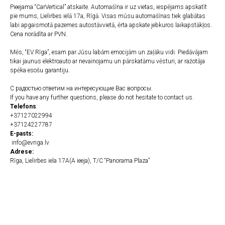
Pieejama “CarVertical” atskaite. Automašīna ir uz vietas, iespējams apskatīt
pie mums, Lielirbes ielā 17a, Rīgā. Visas mūsu automašīnas tiek glabātas
labi apgaismotā pazemes autostāvvietā, ērta apskate jebkuros laikapstākļos.
Cena norādīta ar PVN.
Mēs, “EV Rīga”, esam par Jūsu labām emocijām un zaļāku vidi. Piedāvājam
tikai jaunus elektroauto ar nevainojamu un pārskatāmu vēsturi, ar ražotāja
spēka esošu garantiju.
С радостью ответим на интересующие Вас вопросы.
If you have any further questions, please do not hesitate to contact us.
Telefons
:
+37127022994
+37124227787
E-pasts:
info@evriga.lv
Adrese:
Rīga, Lielirbes iela 17A(A ieeja), T/C “Panorama Plaza”