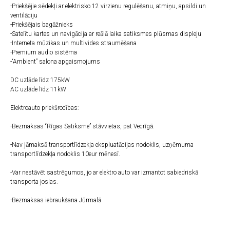
-Priekšējie sēdekļi ar elektrisko 12 virzienu regulēšanu, atmiņu, apsildi un
ventilāciju
-Priekšējais bagāžnieks
-Satelītu kartes un navigācija ar reālā laika satiksmes plūsmas displeju
-Interneta mūzikas un multivides straumēšana
-Premium audio sistēma
-“Ambient” salona apgaismojums
DC uzlāde līdz 175kW
AC uzlāde līdz 11kW
Elektroauto priekšrocības:
-Bezmaksas “Rīgas Satiksme” stāvvietas, pat Vecrīgā.
-Nav jāmaksā transportlīdzekļa ekspluatācijas nodoklis, uzņēmuma
transportlīdzekļa nodoklis 10eur mēnesī.
-Var nestāvēt sastrēgumos, jo ar elektro auto var izmantot sabiedriskā
transporta joslas.
-Bezmaksas iebraukšana Jūrmalā