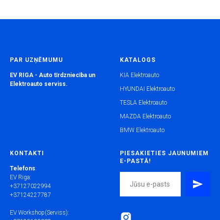
PAR UZŅĒMUMU
KATALOGS
EV RIGA - Auto tīrdzniecība un
KIA Elektroauto
Elektroauto serviss.
HYUNDAI Elektroauto
TESLA Elektroauto
MAZDA Elektroauto
BMW Elektroauto
KONTAKTI
PIESAKIETIES JAUNUMIEM
E-PASTĀ!
Telefons
:
EV Riga:
+37127022994
+37124227787
EV Workshop(Serviss):