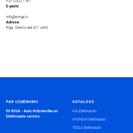
+37124227787
E-pasts:
info@evriga.lv
Adrese:
Rīga, Grenču iela 5(1. vārti)
PAR UZŅĒMUMU
KATALOGS
EV RIGA - Auto tīrdzniecība un
KIA Elektroauto
Elektroauto serviss.
HYUNDAI Elektroauto
TESLA Elektroauto