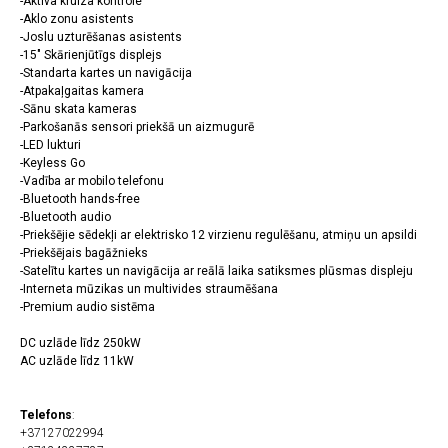
-Aktīva kruīza kontrole
-Aklo zonu asistents
-Joslu uzturēšanas asistents
-15" Skārienjūtīgs displejs
-Standarta kartes un navigācija
-Atpakaļgaitas kamera
-Sānu skata kameras
-Parkošanās sensori priekšā un aizmugurē
-LED lukturi
-Keyless Go
-Vadība ar mobilo telefonu
-Bluetooth hands-free
-Bluetooth audio
-Priekšējie sēdekļi ar elektrisko 12 virzienu regulēšanu, atmiņu un apsildi
-Priekšējais bagāžnieks
-Satelītu kartes un navigācija ar reālā laika satiksmes plūsmas displeju
-Interneta mūzikas un multivides straumēšana
-Premium audio sistēma
DC uzlāde līdz 250kW
AC uzlāde līdz 11kW
Telefons
:
+37127022994