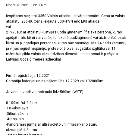
Nobraukums: 116800km
Iespējams saņemt 3350 Valsts atbalstu privātpersonām. Cena ar valsts
atbalstu: 23640. Cenā iekļauta 500+PVN eiro EKII atlaide.
vai
21990eur ar atbalstu - Latvijas Goda ģimenēm ( fiziska persona, kuras
aprūpē ir trīs bērni vai vairāk, tai skaitā audžuģimenē vai aizbildnībā esoši
bērni un pilngadīgas personas, kuras nav sasniegušas 24 gadu vecumu,
ja viņas iegūst vispārējo, profesionālo vai augstāko izglītību vai 11
mēnešus pilda valsts aizsardzības dienestu un personai ir piešķirta
Latvijas Goda ģimenes apliecība)
Pirmā reģistrācija 12.2021
Garantija baterijai un dzinējiem līdz 12.2029 vai 192000km.
Ar vienu uzladi var nobraukt līdz 560km (WLTP)
0-100km/st:4.4sek
-Piekabes āķis
-Siltumsūknis
-Autopilots
-Panorāmas jumts ar ultravioleto un infrasarkano staru
aizsargpārklājumu