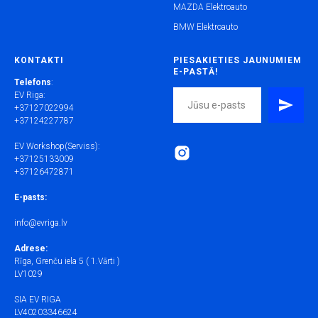
MAZDA Elektroauto
BMW Elektroauto
KONTAKTI
PIESAKIETIES JAUNUMIEM
E-PASTĀ!
Telefons
:
EV Riga:
+37127022994
+37124227787
EV Workshop(Serviss):
+37125133009
+37126472871
E-pasts:
info@evriga.lv
Adrese:
Rīga, Grenču iela 5 ( 1.Vārti )
LV1029
SIA EV RIGA
LV40203346624