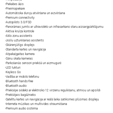
-Piekabes āķis
-Pneimopiekare
-Automātiska durvju atvēršana un aizvēršana
-Premium connectivity
-Autopilots 3.0/FSD
-Panorāmas jumts ar ultravioleto un infrasarkano staru aizsargpārklājumu
-Aktīva kruīza kontrole
-Aklo zonu asistents
-Joslu uzturēšanas asistents
-Skārienjūtīgs displejs
-Standarta kartes un navigācija
-Atpakaļgaitas kamera
-Sānu skata kameras
-Parkošanās sensori priekšā un aizmugurē
-LED lukturi
-Keyless Go
-Vadība ar mobilo telefonu
-Bluetooth hands-free
-Bluetooth audio
-Priekšējie sēdekļi ar elektrisko 12 virzienu regulēšanu, atmiņu un apsildi
-Priekšējais bagāžnieks
-Satelītu kartes un navigācija ar reālā laika satiksmes plūsmas displeju
-Interneta mūzikas un multivides straumēšana
-Premium audio sistēma