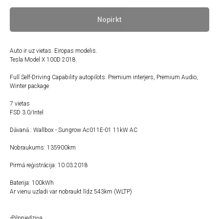
Nopirkt
Auto ir uz vietas. Eiropas modelis.
Tesla Model X 100D 2018.
Full Self-Driving Capability autopilots. Premium interjers, Premium Audio,
Winter package
7 vietas
FSD 3.0/Intel
Dāvanā : Wallbox - Sungrow Ac011E-01 11kW AC
Nobraukums: 135900km
Pirmā reģistrācija: 10.03.2018
Baterija: 100kWh
Ar vienu uzladi var nobraukt līdz 543km (WLTP)
-Pilnpiedziņa