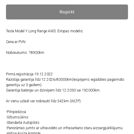
Nopirkt
Tesla Model Y Long Range AWD. Eiropas modelis.
Cena ar PVN
Nobraukums: 78900km
Pirmā reģistrācija 19.12.2022
Ražotāja garantija līdz 12.2026/80000km(Iespējams iegādāties pagarināto
garantiju uz 3 gadiem)
Garantija baterijai un dzinējiem līdz 12.2030 vai 192000km.
Ar vienu uzladi var nobraukt līdz 542km (WLTP)
-Pilnpiedziņa
-Siltumsūknis
-Standarta Autopilots
-Panorāmas jumts ar ultravioleto un infrasarkano staru aizsargpārklājumu
-Aktīva kruīza kontrole