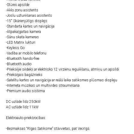
-Stūres apsilde
-Aklo zonu asistents
-Joslu uzturēšanas asistents
-15" Skārienjūtīgs displejs
-Standarta kartes un navigācija
-Atpakaļgaitas kamera
-Sānu skata kameras
-LED Matrix lukturi
-Keyless Go
-Vadība ar mobilo telefonu
-Bluetooth hands-free
-Bluetooth audio
-Priekšējie sēdekļi ar elektrisko 12 virzienu regulēšanu, atmiņu un apsildi
-Priekšējais bagāžnieks
-Satelītu kartes un navigācija ar reālā laika satiksmes plūsmas displeju
-Interneta mūzikas un multivides straumēšana
-Premium audio sistēma
DC uzlāde līdz 250kW
AC uzlāde līdz 11kW
Elektroauto priekšrocības:
-Bezmaksas “Rīgas Satiksme” stāvvietas, pat Vecrīgā.