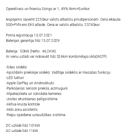
Operatīvais un finanšu līzings ar 1, 49% likmi+Euribor.
Iespējams saņemt 2250eur valsts atbalstu privātpersonām. Cenā iekļauta
500+PVN eiro EKII atlaide. Cena ar valsts atbalstu: 23740eur.
Pirmā reģistrācija 13.07.2021
Baterijas garantija līdz 13.07.2029
Baterija : 50kW (Netto : 46.2KW)
Ar vienu uzlādi var nobraukt līdz 324km kombinētajā ciklā(WLTP)
-Ādas sēdekļi
-Apsildāmi priekšējie sēdekļi. Vādītāja sēdeklis ar masāžas funkciju
-LED lukturi
-Apple CarPlay un AndroidAuto
-Parkošanās sensori priekšā, aizmugurē.
-Atpakaļskata un sānskata kameras.
-Joslas ieturēšanas palīgsistēma
-Aktīva kruīza kontrole
-Aklo zonu asistents
-Riepu spiediena uzraudzības sistēma
DC uzlāde līdz 101kW
AC uzlāde līdz 11kW