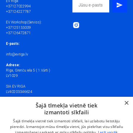
EV Riga:
+37127022994
+37124227787
EV Workshop(Serviss):
+37125133009
+37126472871
E-pasts:
info@evriga.lv
Adrese:
Rīga, Grenču iela 5 ( 1.Vārti )
LV1029
SIA EV RIGA
LV40203346624
×
SIA EV Workshop
Šajā tīmekļa vietnē tiek
LV40203369557
izmantoti sīkfaili
Šajā tīmekļa vietnē tiek izmantoti sīkfaili, lai uzlabotu lietotāju
Cookies managing
pieredzi. Izmantojot mūsu tīmekļa vietni, jūs piekrītat visu sīkfailu
We use cookies to provide the best site experience.
izmantošanai saskaņā ar mūsu sīkfailu politiku.
Lasīt vairāk