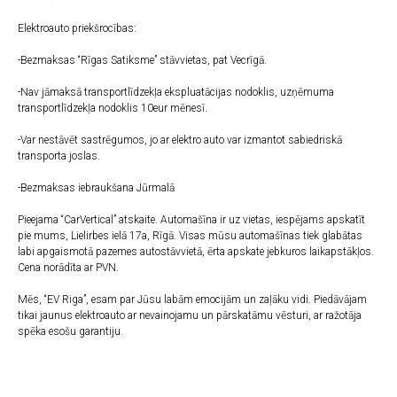
Elektroauto priekšrocības:
-Bezmaksas “Rīgas Satiksme” stāvvietas, pat Vecrīgā.
-Nav jāmaksā transportlīdzekļa ekspluatācijas nodoklis, uzņēmuma
transportlīdzekļa nodoklis 10eur mēnesī.
-Var nestāvēt sastrēgumos, jo ar elektro auto var izmantot sabiedriskā
transporta joslas.
-Bezmaksas iebraukšana Jūrmalā
Pieejama “CarVertical” atskaite. Automašīna ir uz vietas, iespējams apskatīt
pie mums, Lielirbes ielā 17a, Rīgā. Visas mūsu automašīnas tiek glabātas
labi apgaismotā pazemes autostāvvietā, ērta apskate jebkuros laikapstākļos.
Cena norādīta ar PVN.
Mēs, “EV Riga”, esam par Jūsu labām emocijām un zaļāku vidi. Piedāvājam
tikai jaunus elektroauto ar nevainojamu un pārskatāmu vēsturi, ar ražotāja
spēka esošu garantiju.