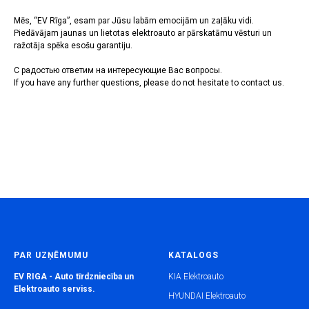
Mēs, “EV Rīga”, esam par Jūsu labām emocijām un zaļāku vidi.
Piedāvājam jaunas un lietotas elektroauto ar pārskatāmu vēsturi un
ražotāja spēka esošu garantiju.
С радостью ответим на интересующие Вас вопросы.
If you have any further questions, please do not hesitate to contact us.
PAR UZŅĒMUMU
KATALOGS
EV RIGA - Auto tīrdzniecība un
KIA Elektroauto
Elektroauto serviss.
HYUNDAI Elektroauto