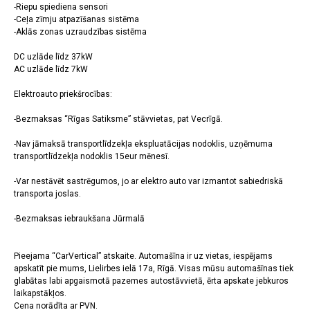
-Riepu spiediena sensori
-Ceļa zīmju atpazīšanas sistēma
-Aklās zonas uzraudzības sistēma
DC uzlāde līdz 37kW
AC uzlāde līdz 7kW
Elektroauto priekšrocības:
-Bezmaksas “Rīgas Satiksme” stāvvietas, pat Vecrīgā.
-Nav jāmaksā transportlīdzekļa ekspluatācijas nodoklis, uzņēmuma
transportlīdzekļa nodoklis 15eur mēnesī.
-Var nestāvēt sastrēgumos, jo ar elektro auto var izmantot sabiedriskā
transporta joslas.
-Bezmaksas iebraukšana Jūrmalā
Pieejama “CarVertical” atskaite. Automašīna ir uz vietas, iespējams
apskatīt pie mums, Lielirbes ielā 17a, Rīgā. Visas mūsu automašīnas tiek
glabātas labi apgaismotā pazemes autostāvvietā, ērta apskate jebkuros
laikapstākļos.
Cena norādīta ar PVN.