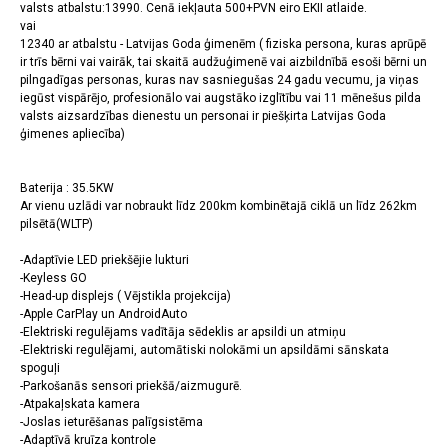
valsts atbalstu:13990. Cenā iekļauta 500+PVN eiro EKII atlaide.
vai
12340 ar atbalstu - Latvijas Goda ģimenēm ( fiziska persona, kuras aprūpē
ir trīs bērni vai vairāk, tai skaitā audžuģimenē vai aizbildnībā esoši bērni un
pilngadīgas personas, kuras nav sasniegušas 24 gadu vecumu, ja viņas
iegūst vispārējo, profesionālo vai augstāko izglītību vai 11 mēnešus pilda
valsts aizsardzības dienestu un personai ir piešķirta Latvijas Goda
ģimenes apliecība)
Baterija : 35.5KW
Ar vienu uzlādi var nobraukt līdz 200km kombinētajā ciklā un līdz 262km
pilsētā(WLTP)
-Adaptīvie LED priekšējie lukturi
-Keyless GO
-Head-up displejs ( Vējstikla projekcija)
-Apple CarPlay un AndroidAuto
-Elektriski regulējams vadītāja sēdeklis ar apsildi un atmiņu
-Elektriski regulējami, automātiski nolokāmi un apsildāmi sānskata
spoguļi
-Parkošanās sensori priekšā/aizmugurē.
-Atpakaļskata kamera
-Joslas ieturēšanas palīgsistēma
-Adaptīvā kruīza kontrole