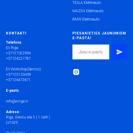
TESLA Elektroauto
MAZDA Elektroauto
BMW Elektroauto
KONTAKTI
PIESAKIETIES JAUNUMIEM
E-PASTĀ!
Telefons
:
EV Riga:
+37127022994
+37124227787
EV Workshop(Serviss):
+37125133009
+37126472871
E-pasts:
info@evriga.lv
Adrese:
Rīga, Grenču iela 5 ( 1.Vārti )
LV1029