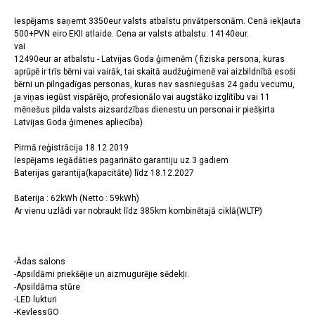
Iespējams saņemt 3350eur valsts atbalstu privātpersonām. Cenā iekļauta
500+PVN eiro EKII atlaide. Cena ar valsts atbalstu: 14140eur.
vai
12490eur ar atbalstu - Latvijas Goda ģimenēm ( fiziska persona, kuras
aprūpē ir trīs bērni vai vairāk, tai skaitā audžuģimenē vai aizbildnībā esoši
bērni un pilngadīgas personas, kuras nav sasniegušas 24 gadu vecumu,
ja viņas iegūst vispārējo, profesionālo vai augstāko izglītību vai 11
mēnešus pilda valsts aizsardzības dienestu un personai ir piešķirta
Latvijas Goda ģimenes apliecība)
Pirmā reģistrācija 18.12.2019
Iespējams iegādāties pagarināto garantiju uz 3 gadiem
Baterijas garantija(kapacitāte) līdz 18.12.2027
Baterija : 62kWh (Netto : 59kWh)
Ar vienu uzlādi var nobraukt līdz 385km kombinētajā ciklā(WLTP)
-Ādas salons
-Apsildāmi priekšējie un aizmugurējie sēdekļi.
-Apsildāma stūre
-LED lukturi
-KeylessGO