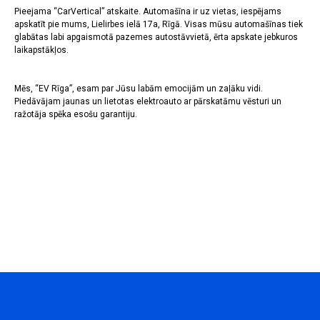
Pieejama “CarVertical” atskaite. Automašīna ir uz vietas, iespējams
apskatīt pie mums, Lielirbes ielā 17a, Rīgā. Visas mūsu automašīnas tiek
glabātas labi apgaismotā pazemes autostāvvietā, ērta apskate jebkuros
laikapstākļos.
Mēs, “EV Rīga”, esam par Jūsu labām emocijām un zaļāku vidi.
Piedāvājam jaunas un lietotas elektroauto ar pārskatāmu vēsturi un
ražotāja spēka esošu garantiju.