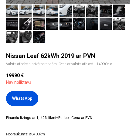
Nissan Leaf 62kWh 2019 ar PVN
Valsts atbalsts privātpersonām. Cena ar valsts atblastu:14990eur
19990
€
Nav noliktavā
WhatsApp
Finanšu līzings ar 1, 49% likmi+Euribor. Cena ar PVN
Nobraukums: 80400km