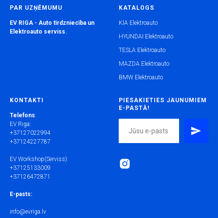
PAR UZŅĒMUMU
KATALOGS
EV RIGA - Auto tīrdzniecība un
KIA Elektroauto
Elektroauto serviss.
HYUNDAI Elektroauto
TESLA Elektroauto
MAZDA Elektroauto
BMW Elektroauto
KONTAKTI
PIESAKIETIES JAUNUMIEM
E-PASTĀ!
Telefons
:
EV Riga:
+37127022994
+37124227787
EV Workshop(Serviss):
+37125133009
+37126472871
E-pasts:
info@evriga.lv