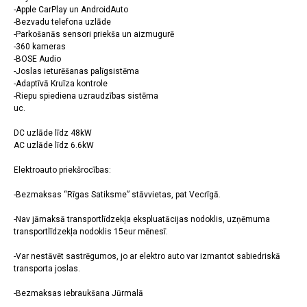
-Apple CarPlay un AndroidAuto
-Bezvadu telefona uzlāde
-Parkošanās sensori priekša un aizmugurē
-360 kameras
-BOSE Audio
-Joslas ieturēšanas palīgsistēma
-Adaptīvā Kruīza kontrole
-Riepu spiediena uzraudzības sistēma
uc.
DC uzlāde līdz 48kW
AC uzlāde līdz 6.6kW
Elektroauto priekšrocības:
-Bezmaksas “Rīgas Satiksme” stāvvietas, pat Vecrīgā.
-Nav jāmaksā transportlīdzekļa ekspluatācijas nodoklis, uzņēmuma
transportlīdzekļa nodoklis 15eur mēnesī.
-Var nestāvēt sastrēgumos, jo ar elektro auto var izmantot sabiedriskā
transporta joslas.
-Bezmaksas iebraukšana Jūrmalā