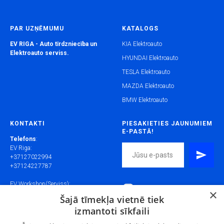
PAR UZŅĒMUMU
KATALOGS
EV RIGA - Auto tīrdzniecība un
KIA Elektroauto
Elektroauto serviss.
HYUNDAI Elektroauto
TESLA Elektroauto
MAZDA Elektroauto
BMW Elektroauto
KONTAKTI
PIESAKIETIES JAUNUMIEM
E-PASTĀ!
Telefons
:
EV Riga:
+37127022994
+37124227787
EV Workshop(Serviss):
×
+37125133009
Šajā tīmekļa vietnē tiek
+37126472871
izmantoti sīkfaili
E-pasts: