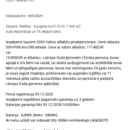
2020. Cena ar Pvn.
Nobraukums: 66500km.
Dāvanā: Wallbox - Sungrow Ac011E-01 11kW AC
Auto reģistrācija un TA iekļauti cenā
Iespējams saņemt 3350 Valsts atbalstu privātpersonām. Cenā iekļauta
500+PVN eiro EKII atlaide. Cena ar valsts atbalstu: 17140EUR
vai
15490EUR ar atbalstu - Latvijas Goda ģimenēm ( fiziska persona, kuras
aprūpē ir trīs bērni vai vairāk, tai skaitā audžuģimenē vai aizbildnībā esoši
bērni un pilngadīgas personas, kuras nav sasniegušas 24 gadu vecumu,
ja viņas iegūst vispārējo, profesionālo vai augstāko izglītību vai 11
mēnešus pilda valsts aizsardzības dienestu un personai ir piešķirta
Latvijas Goda ģimenes apliecība)
Pirmā reģistrācija 09.12.2020
Iespējams iegādāties pagarināto garantiju uz 3 gadiem
Baterijas garantija līdz 09.12.2028/160000km
Baterija : 62kWh (Netto : 58kWh)
Ar vienu uzlādi var nobraukt līdz 408km kombinētajā ciklā(WLTP)