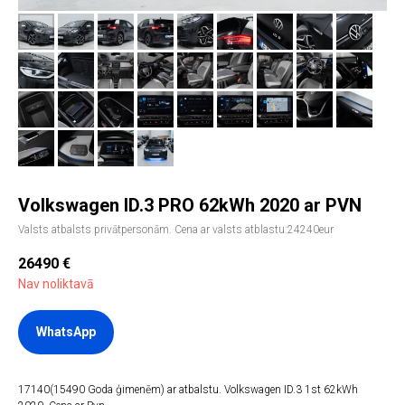
Volkswagen ID.3 PRO 62kWh 2020 ar PVN
Valsts atbalsts privātpersonām. Cena ar valsts atblastu:24240eur
26490
€
Nav noliktavā
WhatsApp
17140(15490 Goda ģimenēm) ar atbalstu. Volkswagen ID.3 1st 62kWh