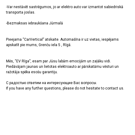
-Var nestāvēt sastrēgumos, jo ar elektro auto var izmantot sabiedriskā
transporta joslas.
-Bezmaksas iebraukšana Jūrmalā
Pieejama “CarVertical” atskaite. Automašīna ir uz vietas, iespējams
apskatīt pie mums, Grenču iela 5 , Rīgā.
Mēs, “EV Rīga”, esam par Jūsu labām emocijām un zaļāku vidi.
Piedāvājam jaunas un lietotas elektroauto ar pārskatāmu vēsturi un
ražotāja spēka esošu garantiju.
С радостью ответим на интересующие Вас вопросы.
If you have any further questions, please do not hesitate to contact us.