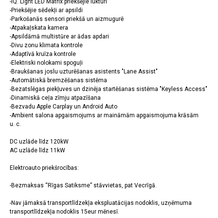
-IQ. Light LED Matrix priekšējie lukturi
-Priekšējie sēdekļi ar apsildi
-Parkošanās sensori priekšā un aizmugurē
-Atpakaļskata kamera
-Apsildāmā multistūre ar ādas apdari
-Divu zonu klimata kontrole
-Adaptīvā kruīza kontrole
-Elektriski nolokami spoguļi
-Braukšanas joslu uzturēšanas asistents "Lane Assist"
-Automātiskā bremzēšanas sistēma
-Bezatslēgas piekļuves un dzinēja startēšanas sistēma "Keyless Access"
-Dinamiskā ceļa zīmju atpazīšana
-Bezvadu Apple Carplay un Android Auto
-Ambient salona apgaismojums ar maināmām apgaismojuma krāsām
u. c.
DC uzlāde līdz 120kW
AC uzlāde līdz 11kW
Elektroauto priekšrocības:
-Bezmaksas “Rīgas Satiksme” stāvvietas, pat Vecrīgā.
-Nav jāmaksā transportlīdzekļa ekspluatācijas nodoklis, uzņēmuma
transportlīdzekļa nodoklis 15eur mēnesī.