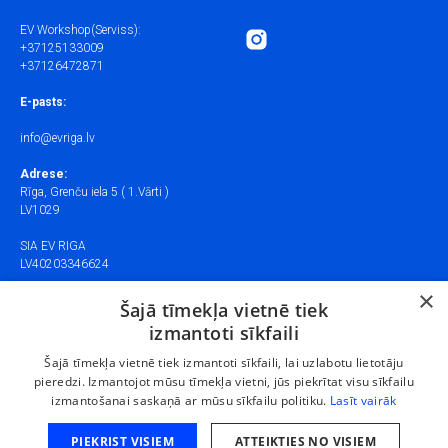
EV Workshop(Serviss):
+37125133009
+37126472871
E-pasts:
info@evriga.lv
Adrese:
Rīga, Grenču iela 5 ( 1.Vārti )
LV1029
SIA EV RIGA
LV40203346624
×
SIA EV Workshop
Šajā tīmekļa vietnē tiek
LV40203369557
izmantoti sīkfaili
Šajā tīmekļa vietnē tiek izmantoti sīkfaili, lai uzlabotu lietotāju
Cookies managing
pieredzi. Izmantojot mūsu tīmekļa vietni, jūs piekrītat visu sīkfailu
We use cookies to provide the best site experience.
izmantošanai saskaņā ar mūsu sīkfailu politiku.
Lasīt vairāk
© 2025 EVRIGA
PIEKRIST VISIEM
ATTEIKTIES NO VISIEM
Accept All