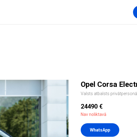
Opel Corsa Elect
Valsts atbalsts privātperson
24490
€
Nav noliktavā
WhatsApp