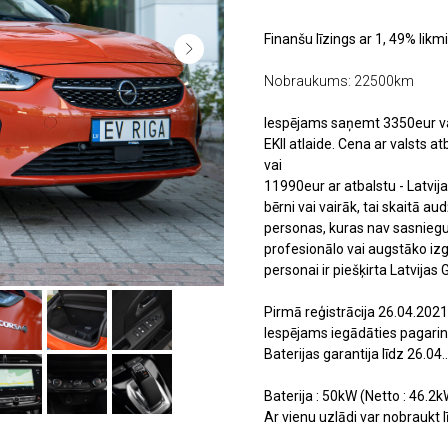
Finanšu līzings ar 1, 49% likm
Nobraukums: 22500km
Iespējams saņemt 3350eur va
EKII atlaide. Cena ar valsts a
vai
11990eur ar atbalstu - Latvij
bērni vai vairāk, tai skaitā a
personas, kuras nav sasniegu
profesionālo vai augstāko izg
personai ir piešķirta Latvija
Pirmā reģistrācija 26.04.2021
Iespējams iegādāties pagarin
Baterijas garantija līdz 26.04
Baterija : 50kW (Netto : 46.2k
Ar vienu uzlādi var nobraukt