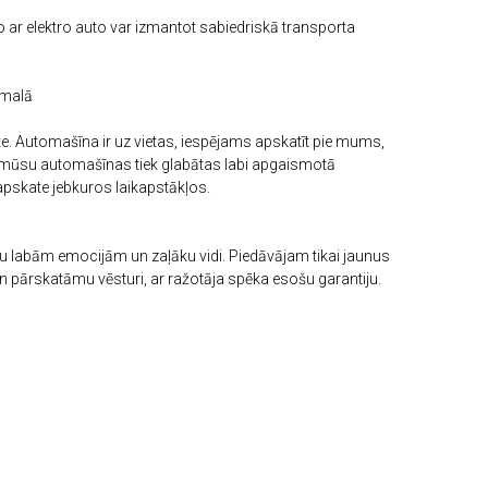
 ar elektro auto var izmantot sabiedriskā transporta
rmalā
te. Automašīna ir uz vietas, iespējams apskatīt pie mums,
as mūsu automašīnas tiek glabātas labi apgaismotā
apskate jebkuros laikapstākļos.
u labām emocijām un zaļāku vidi. Piedāvājam tikai jaunus
n pārskatāmu vēsturi, ar ražotāja spēka esošu garantiju.