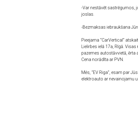
-Var nestāvēt sastrēgumos, jo
joslas.
-Bezmaksas iebraukšana Jū
Pieejama “CarVertical” atskai
Lielirbes ielā 17a, Rīgā. Vis
pazemes autostāvvietā, ērta 
Cena norādīta ar PVN.
Mēs, “EV Riga”, esam par Jūs
elektroauto ar nevainojamu u