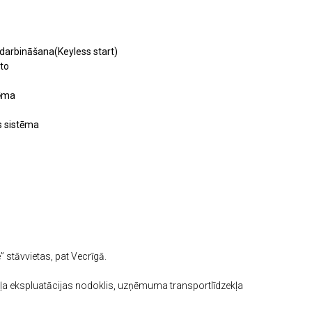
darbināšana(Keyless start)
to
tēma
s sistēma
stāvvietas, pat Vecrīgā.
ļa ekspluatācijas nodoklis, uzņēmuma transportlīdzekļa