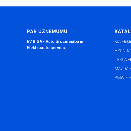
PAR UZŅĒMUMU
KATA
EV RIGA - Auto tīrdzniecība un
KIA Elek
Elektroauto serviss.
HYUNDAI 
TESLA El
MAZDA E
BMW Ele