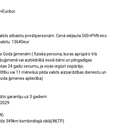
i+Euribor.
lsts atbalstu privātpersonām. Cenā iekļauta 500+PVN eiro
tbalstu: 13640eur.
as Goda ģimenēm ( fiziska persona, kuras aprūpē ir trīs
udžuģimenē vai aizbildnībā esoši bērni un pilngadīgas
šas 24 gadu vecumu, ja viņas iegūst vispārējo,
lītību vai 11 mēnešus pilda valsts aizsardzības dienestu un
s Goda ģimenes apliecība)
āto garantiju uz 3 gadiem
..2029
W)
 līdz 349km kombinētajā ciklā(WLTP)