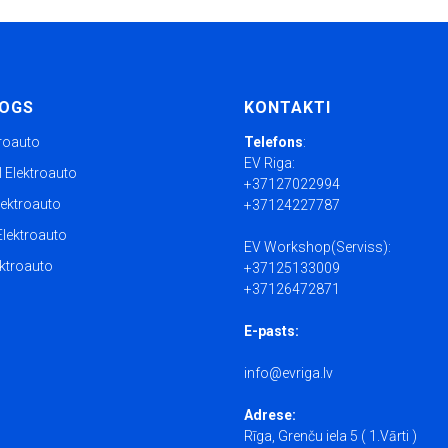
LOGS
KONTAKTI
troauto
Telefons
:
EV Riga:
Elektroauto
+37127022994
ektroauto
+37124227787
lektroauto
EV Workshop(Serviss):
ktroauto
+37125133009
+37126472871
E-pasts:
info@evriga.lv
Adrese:
Rīga, Grenču iela 5 ( 1.Vārti )