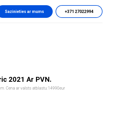
Sazinieties ar mums
+371 27022994
ric 2021 Ar PVN.
ām. Cena ar valsts atblastu:14990eur