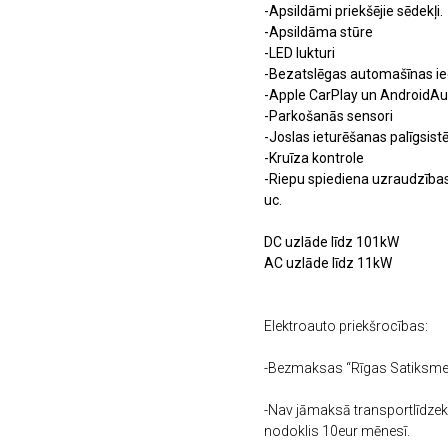
-Apsildāmi priekšējie sēdekļi.
-Apsildāma stūre
-LED lukturi
-Bezatslēgas automašīnas ie
-Apple CarPlay un AndroidAu
-Parkošanās sensori
-Joslas ieturēšanas palīgsis
-Kruīza kontrole
-Riepu spiediena uzraudzība
uc.
DC uzlāde līdz 101kW
AC uzlāde līdz 11kW
Elektroauto priekšrocības:
-Bezmaksas “Rīgas Satiksme” 
-Nav jāmaksā transportlīdzek
nodoklis 10eur mēnesī.